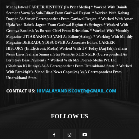
Manoj Istwal CAREER HISTORY (in Print Media) * Worked With Dainik
Seemant Varta As Sub-Editor From Garhwal Region. * Worked With Kalyug
Darpan As Senior Correspondent From Garhwal Region. * Worked With Amar
Ujala And Dainik Jagran From Garhwal Region As Stringer. * Worked With
Gramya Sandesh As Bureau Chief From Dehradun. * Worked With Monthly
Magazine UTTARAKHAND VANI As Editor(Acting). * Working With Minthly
Magazine DEHRADUN DISCOVER As Associate Editor. CAREER
HISTORY (in Electronic Media) Worked With TV Today (AajTak), Sahara
News Lines, Sahara Samaya, Star News As STRINGER (Correspondent As
Per Story Base Payment). * Worked With M/S Poorab Media Pvt. Ltd
(Khabron Ki Duniya) As A Correspondent From Uttarakhand State. * Worked
With Parakh(Mr. Vinod Dua News Capsules) As A Correspondent From
Uttarakhand State.
CONTACT US:
HIMALAYANDISCOVER@GMAIL.COM
FOLLOW US