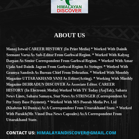
ABOUT US
Manoj Istwal CAREER HISTORY (in Print Media) * Worked With Dainik
Seemant Varta As Sub-Editor From Garhwal Region. * Worked With Kalyug
Darpan As Senior Correspondent From Garhwal Region. * Worked With Amar
Ujala And Dainik Jagran From Garhwal Region As Stringer. * Worked With
Gramya Sandesh As Bureau Chief From Dehradun. * Worked With Monthly
Magazine UTTARAKHAND VANI As Editor(Acting). * Working With Minthly
Magazine DEHRADUN DISCOVER As Associate Editor. CAREER
HISTORY (in Electronic Media) Worked With TV Today (AajTak), Sahara
News Lines, Sahara Samaya, Star News As STRINGER (Correspondent As
Per Story Base Payment). * Worked With M/S Poorab Media Pvt. Ltd
(Khabron Ki Duniya) As A Correspondent From Uttarakhand State. * Worked
With Parakh(Mr. Vinod Dua News Capsules) As A Correspondent From
Uttarakhand State.
CONTACT US:
HIMALAYANDISCOVER@GMAIL.COM