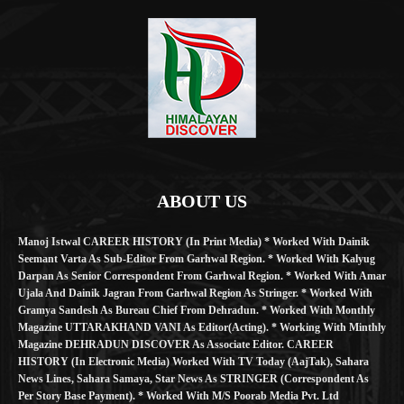
ABOUT US
Manoj Istwal CAREER HISTORY (in Print Media) * Worked With Dainik
Seemant Varta As Sub-Editor From Garhwal Region. * Worked With Kalyug
Darpan As Senior Correspondent From Garhwal Region. * Worked With Amar
Ujala And Dainik Jagran From Garhwal Region As Stringer. * Worked With
Gramya Sandesh As Bureau Chief From Dehradun. * Worked With Monthly
Magazine UTTARAKHAND VANI As Editor(Acting). * Working With Minthly
Magazine DEHRADUN DISCOVER As Associate Editor. CAREER
HISTORY (in Electronic Media) Worked With TV Today (AajTak), Sahara
News Lines, Sahara Samaya, Star News As STRINGER (Correspondent As
Per Story Base Payment). * Worked With M/S Poorab Media Pvt. Ltd