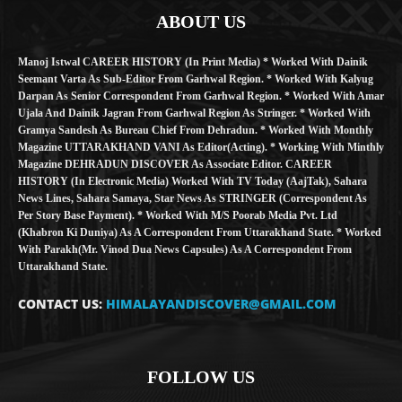
ABOUT US
Manoj Istwal CAREER HISTORY (in Print Media) * Worked With Dainik
Seemant Varta As Sub-Editor From Garhwal Region. * Worked With Kalyug
Darpan As Senior Correspondent From Garhwal Region. * Worked With Amar
Ujala And Dainik Jagran From Garhwal Region As Stringer. * Worked With
Gramya Sandesh As Bureau Chief From Dehradun. * Worked With Monthly
Magazine UTTARAKHAND VANI As Editor(Acting). * Working With Minthly
Magazine DEHRADUN DISCOVER As Associate Editor. CAREER
HISTORY (in Electronic Media) Worked With TV Today (AajTak), Sahara
News Lines, Sahara Samaya, Star News As STRINGER (Correspondent As
Per Story Base Payment). * Worked With M/S Poorab Media Pvt. Ltd
(Khabron Ki Duniya) As A Correspondent From Uttarakhand State. * Worked
With Parakh(Mr. Vinod Dua News Capsules) As A Correspondent From
Uttarakhand State.
CONTACT US:
HIMALAYANDISCOVER@GMAIL.COM
FOLLOW US