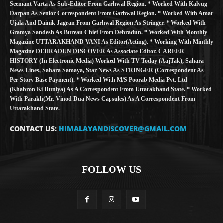
Seemant Varta As Sub-Editor From Garhwal Region. * Worked With Kalyug
Darpan As Senior Correspondent From Garhwal Region. * Worked With Amar
Ujala And Dainik Jagran From Garhwal Region As Stringer. * Worked With
Gramya Sandesh As Bureau Chief From Dehradun. * Worked With Monthly
Magazine UTTARAKHAND VANI As Editor(Acting). * Working With Minthly
Magazine DEHRADUN DISCOVER As Associate Editor. CAREER
HISTORY (in Electronic Media) Worked With TV Today (AajTak), Sahara
News Lines, Sahara Samaya, Star News As STRINGER (Correspondent As
Per Story Base Payment). * Worked With M/S Poorab Media Pvt. Ltd
(Khabron Ki Duniya) As A Correspondent From Uttarakhand State. * Worked
With Parakh(Mr. Vinod Dua News Capsules) As A Correspondent From
Uttarakhand State.
CONTACT US:
HIMALAYANDISCOVER@GMAIL.COM
FOLLOW US