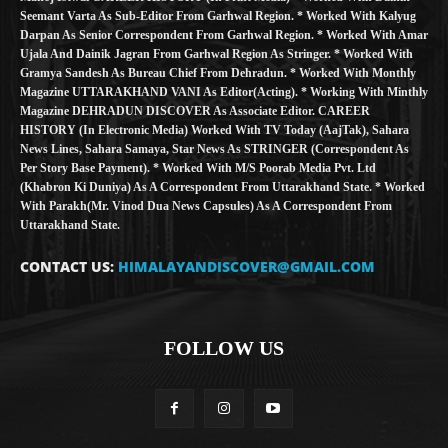
Seemant Varta As Sub-Editor From Garhwal Region. * Worked With Kalyug
Darpan As Senior Correspondent From Garhwal Region. * Worked With Amar
Ujala And Dainik Jagran From Garhwal Region As Stringer. * Worked With
Gramya Sandesh As Bureau Chief From Dehradun. * Worked With Monthly
Magazine UTTARAKHAND VANI As Editor(Acting). * Working With Minthly
Magazine DEHRADUN DISCOVER As Associate Editor. CAREER
HISTORY (in Electronic Media) Worked With TV Today (AajTak), Sahara
News Lines, Sahara Samaya, Star News As STRINGER (Correspondent As
Per Story Base Payment). * Worked With M/S Poorab Media Pvt. Ltd
(Khabron Ki Duniya) As A Correspondent From Uttarakhand State. * Worked
With Parakh(Mr. Vinod Dua News Capsules) As A Correspondent From
Uttarakhand State.
CONTACT US:
HIMALAYANDISCOVER@GMAIL.COM
FOLLOW US