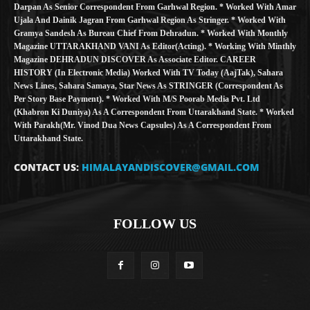
Darpan As Senior Correspondent From Garhwal Region. * Worked With Amar
Ujala And Dainik Jagran From Garhwal Region As Stringer. * Worked With
Gramya Sandesh As Bureau Chief From Dehradun. * Worked With Monthly
Magazine UTTARAKHAND VANI As Editor(Acting). * Working With Minthly
Magazine DEHRADUN DISCOVER As Associate Editor. CAREER
HISTORY (in Electronic Media) Worked With TV Today (AajTak), Sahara
News Lines, Sahara Samaya, Star News As STRINGER (Correspondent As
Per Story Base Payment). * Worked With M/S Poorab Media Pvt. Ltd
(Khabron Ki Duniya) As A Correspondent From Uttarakhand State. * Worked
With Parakh(Mr. Vinod Dua News Capsules) As A Correspondent From
Uttarakhand State.
CONTACT US:
HIMALAYANDISCOVER@GMAIL.COM
FOLLOW US