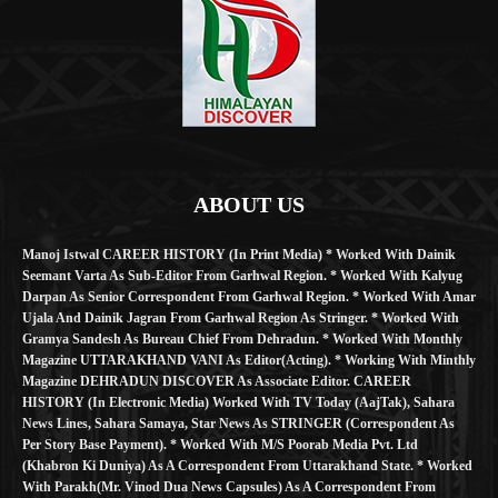
ABOUT US
Manoj Istwal CAREER HISTORY (in Print Media) * Worked With Dainik
Seemant Varta As Sub-Editor From Garhwal Region. * Worked With Kalyug
Darpan As Senior Correspondent From Garhwal Region. * Worked With Amar
Ujala And Dainik Jagran From Garhwal Region As Stringer. * Worked With
Gramya Sandesh As Bureau Chief From Dehradun. * Worked With Monthly
Magazine UTTARAKHAND VANI As Editor(Acting). * Working With Minthly
Magazine DEHRADUN DISCOVER As Associate Editor. CAREER
HISTORY (in Electronic Media) Worked With TV Today (AajTak), Sahara
News Lines, Sahara Samaya, Star News As STRINGER (Correspondent As
Per Story Base Payment). * Worked With M/S Poorab Media Pvt. Ltd
(Khabron Ki Duniya) As A Correspondent From Uttarakhand State. * Worked
With Parakh(Mr. Vinod Dua News Capsules) As A Correspondent From