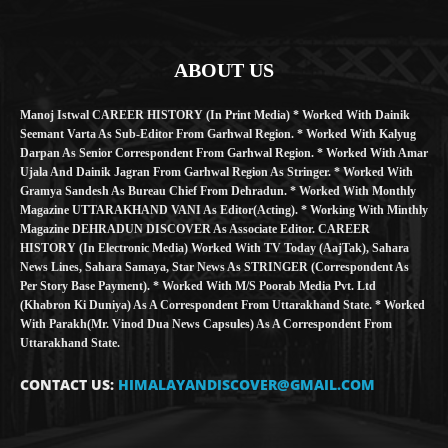
ABOUT US
Manoj Istwal CAREER HISTORY (in Print Media) * Worked With Dainik
Seemant Varta As Sub-Editor From Garhwal Region. * Worked With Kalyug
Darpan As Senior Correspondent From Garhwal Region. * Worked With Amar
Ujala And Dainik Jagran From Garhwal Region As Stringer. * Worked With
Gramya Sandesh As Bureau Chief From Dehradun. * Worked With Monthly
Magazine UTTARAKHAND VANI As Editor(Acting). * Working With Minthly
Magazine DEHRADUN DISCOVER As Associate Editor. CAREER
HISTORY (in Electronic Media) Worked With TV Today (AajTak), Sahara
News Lines, Sahara Samaya, Star News As STRINGER (Correspondent As
Per Story Base Payment). * Worked With M/S Poorab Media Pvt. Ltd
(Khabron Ki Duniya) As A Correspondent From Uttarakhand State. * Worked
With Parakh(Mr. Vinod Dua News Capsules) As A Correspondent From
Uttarakhand State.
CONTACT US:
HIMALAYANDISCOVER@GMAIL.COM