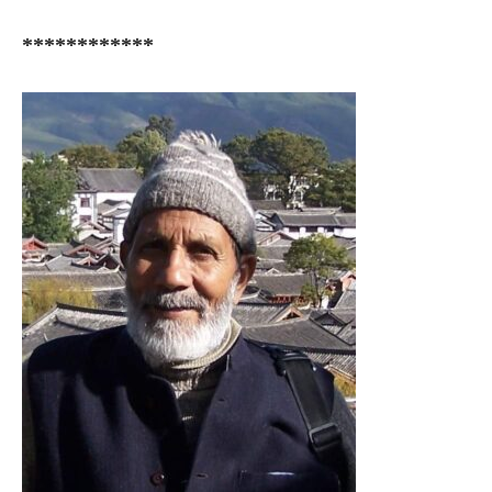
************