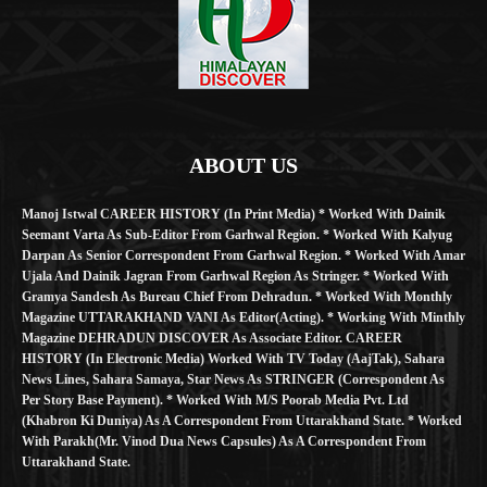
ABOUT US
Manoj Istwal CAREER HISTORY (in Print Media) * Worked With Dainik
Seemant Varta As Sub-Editor From Garhwal Region. * Worked With Kalyug
Darpan As Senior Correspondent From Garhwal Region. * Worked With Amar
Ujala And Dainik Jagran From Garhwal Region As Stringer. * Worked With
Gramya Sandesh As Bureau Chief From Dehradun. * Worked With Monthly
Magazine UTTARAKHAND VANI As Editor(Acting). * Working With Minthly
Magazine DEHRADUN DISCOVER As Associate Editor. CAREER
HISTORY (in Electronic Media) Worked With TV Today (AajTak), Sahara
News Lines, Sahara Samaya, Star News As STRINGER (Correspondent As
Per Story Base Payment). * Worked With M/S Poorab Media Pvt. Ltd
(Khabron Ki Duniya) As A Correspondent From Uttarakhand State. * Worked
With Parakh(Mr. Vinod Dua News Capsules) As A Correspondent From
Uttarakhand State.