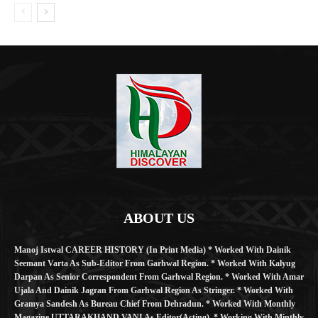
ABOUT US
Manoj Istwal CAREER HISTORY (in Print Media) * Worked With Dainik
Seemant Varta As Sub-Editor From Garhwal Region. * Worked With Kalyug
Darpan As Senior Correspondent From Garhwal Region. * Worked With Amar
Ujala And Dainik Jagran From Garhwal Region As Stringer. * Worked With
Gramya Sandesh As Bureau Chief From Dehradun. * Worked With Monthly
Magazine UTTARAKHAND VANI As Editor(Acting). * Working With Minthly