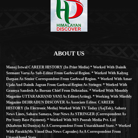
ABOUT US
Manoj Istwal CAREER HISTORY (in Print Media) * Worked With Dainik
Seemant Varta As Sub-Editor From Garhwal Region. * Worked With Kalyug
Darpan As Senior Correspondent From Garhwal Region. * Worked With Amar
Ujala And Dainik Jagran From Garhwal Region As Stringer. * Worked With
Gramya Sandesh As Bureau Chief From Dehradun. * Worked With Monthly
Magazine UTTARAKHAND VANI As Editor(Acting). * Working With Minthly
Magazine DEHRADUN DISCOVER As Associate Editor. CAREER
HISTORY (in Electronic Media) Worked With TV Today (AajTak), Sahara
News Lines, Sahara Samaya, Star News As STRINGER (Correspondent As
Per Story Base Payment). * Worked With M/S Poorab Media Pvt. Ltd
(Khabron Ki Duniya) As A Correspondent From Uttarakhand State. * Worked
With Parakh(Mr. Vinod Dua News Capsules) As A Correspondent From
Uttarakhand State.