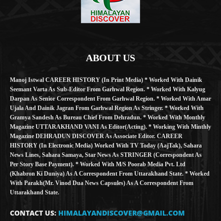
ABOUT US
Manoj Istwal CAREER HISTORY (in Print Media) * Worked With Dainik
Seemant Varta As Sub-Editor From Garhwal Region. * Worked With Kalyug
Darpan As Senior Correspondent From Garhwal Region. * Worked With Amar
Ujala And Dainik Jagran From Garhwal Region As Stringer. * Worked With
Gramya Sandesh As Bureau Chief From Dehradun. * Worked With Monthly
Magazine UTTARAKHAND VANI As Editor(Acting). * Working With Minthly
Magazine DEHRADUN DISCOVER As Associate Editor. CAREER
HISTORY (in Electronic Media) Worked With TV Today (AajTak), Sahara
News Lines, Sahara Samaya, Star News As STRINGER (Correspondent As
Per Story Base Payment). * Worked With M/S Poorab Media Pvt. Ltd
(Khabron Ki Duniya) As A Correspondent From Uttarakhand State. * Worked
With Parakh(Mr. Vinod Dua News Capsules) As A Correspondent From
Uttarakhand State.
CONTACT US:
HIMALAYANDISCOVER@GMAIL.COM