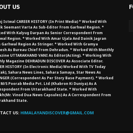
OUT US
F
j Istwal CAREER HISTORY (in Print Media) * Worked With
ik Seemant Varta As Sub-Editor From Garhwal Region. *
ed With Kalyug Darpan As Senior Correspondent From
wal Region. * Worked With Amar Ujala And Dainik Jagran
 Garhwal Region As Stringer. * Worked With Gramya
esh As Bureau Chief From Dehradun. * Worked With Monthly
zine UTTARAKHAND VANI As Editor(Acting). * Working With
hly Magazine DEHRADUN DISCOVER As Associate Editor.
ER HISTORY (in Electronic Media) Worked With TV Today
Tak), Sahara News Lines, Sahara Samaya, Star News As
NGER (Correspondent As Per Story Base Payment). * Worked
 M/S Poorab Media Pvt. Ltd (Khabron Ki Duniya) As A
espondent From Uttarakhand State. * Worked With
kh(Mr. Vinod Dua News Capsules) As A Correspondent From
rakhand State.
TACT US:
HIMALAYANDISCOVER@GMAIL.COM