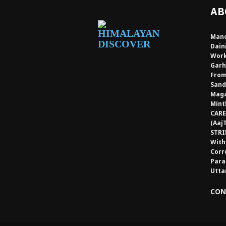
AB
Mano
Dain
Work
Garh
From
Sand
Maga
Mint
CARE
(Aaj
STRI
With
Corr
Para
Utta
CON