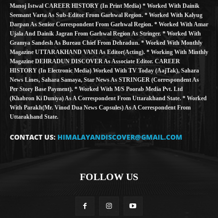
Manoj Istwal CAREER HISTORY (in Print Media) * Worked With Dainik
Seemant Varta As Sub-Editor From Garhwal Region. * Worked With Kalyug
Darpan As Senior Correspondent From Garhwal Region. * Worked With Amar
Ujala And Dainik Jagran From Garhwal Region As Stringer. * Worked With
Gramya Sandesh As Bureau Chief From Dehradun. * Worked With Monthly
Magazine UTTARAKHAND VANI As Editor(Acting). * Working With Minthly
Magazine DEHRADUN DISCOVER As Associate Editor. CAREER
HISTORY (in Electronic Media) Worked With TV Today (AajTak), Sahara
News Lines, Sahara Samaya, Star News As STRINGER (Correspondent As
Per Story Base Payment). * Worked With M/S Poorab Media Pvt. Ltd
(Khabron Ki Duniya) As A Correspondent From Uttarakhand State. * Worked
With Parakh(Mr. Vinod Dua News Capsules) As A Correspondent From
Uttarakhand State.
CONTACT US:
HIMALAYANDISCOVER@GMAIL.COM
FOLLOW US