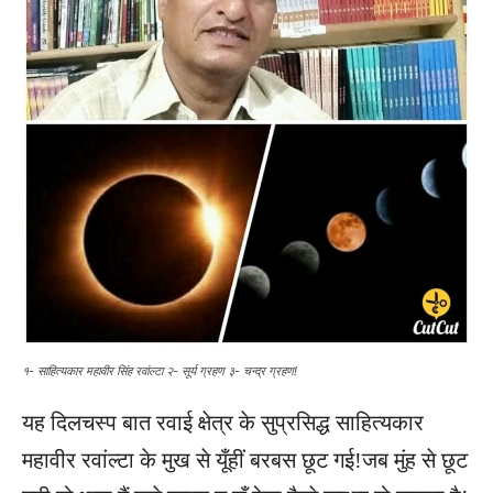
१- साहित्यकार महावीर सिंह रवांल्टा २- सूर्य ग्रहण ३- चन्द्र ग्रहण!
यह दिलचस्प बात रवाई क्षेत्र के सुप्रसिद्ध साहित्यकार
महावीर रवांल्टा के मुख से यूँहीं बरबस छूट गई!जब मुंह से छूट