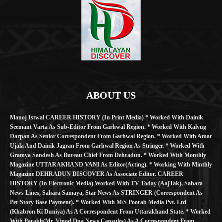
ABOUT US
Manoj Istwal CAREER HISTORY (in Print Media) * Worked With Dainik
Seemant Varta As Sub-Editor From Garhwal Region. * Worked With Kalyug
Darpan As Senior Correspondent From Garhwal Region. * Worked With Amar
Ujala And Dainik Jagran From Garhwal Region As Stringer. * Worked With
Gramya Sandesh As Bureau Chief From Dehradun. * Worked With Monthly
Magazine UTTARAKHAND VANI As Editor(Acting). * Working With Minthly
Magazine DEHRADUN DISCOVER As Associate Editor. CAREER
HISTORY (in Electronic Media) Worked With TV Today (AajTak), Sahara
News Lines, Sahara Samaya, Star News As STRINGER (Correspondent As
Per Story Base Payment). * Worked With M/S Poorab Media Pvt. Ltd
(Khabron Ki Duniya) As A Correspondent From Uttarakhand State. * Worked
With Parakh(Mr. Vinod Dua News Capsules) As A Correspondent From