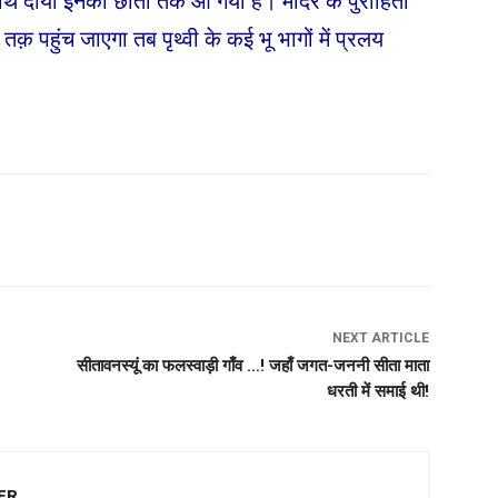
 दीया इनकी छाती तक आ गया है। मंदिर के पुरोहितों
क़ पहुंच जाएगा तब पृथ्वी के कई भू भागों में प्रलय
NEXT ARTICLE
सीतावनस्यूं का फलस्वाड़ी गाँव …! जहाँ जगत-जननी सीता माता
धरती में समाई थी!
ER