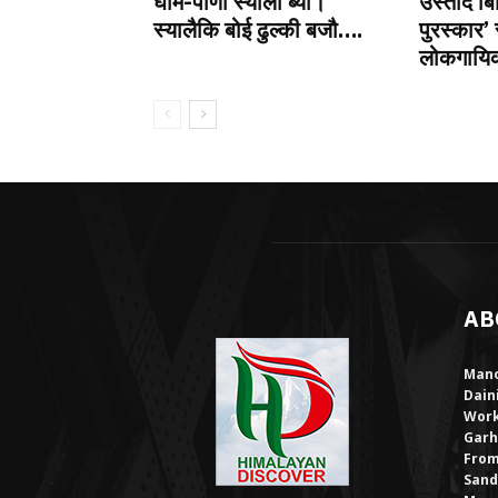
घाम-पाणी स्यालौ ब्यो।
उस्ताद बि
स्यालैकि बोई ढुल्की बजौ….
पुरस्कार’ 
लोकगायिका
AB
Mano
Dain
Work
Garh
From
Sand