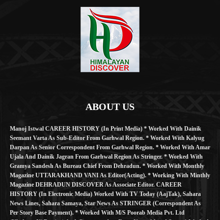
ABOUT US
Manoj Istwal CAREER HISTORY (in Print Media) * Worked With Dainik
Seemant Varta As Sub-Editor From Garhwal Region. * Worked With Kalyug
Darpan As Senior Correspondent From Garhwal Region. * Worked With Amar
Ujala And Dainik Jagran From Garhwal Region As Stringer. * Worked With
Gramya Sandesh As Bureau Chief From Dehradun. * Worked With Monthly
Magazine UTTARAKHAND VANI As Editor(Acting). * Working With Minthly
Magazine DEHRADUN DISCOVER As Associate Editor. CAREER
HISTORY (in Electronic Media) Worked With TV Today (AajTak), Sahara
News Lines, Sahara Samaya, Star News As STRINGER (Correspondent As
Per Story Base Payment). * Worked With M/S Poorab Media Pvt. Ltd