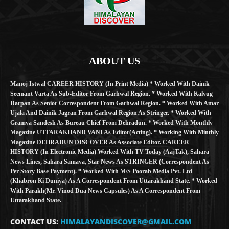
ABOUT US
Manoj Istwal CAREER HISTORY (in Print Media) * Worked With Dainik
Seemant Varta As Sub-Editor From Garhwal Region. * Worked With Kalyug
Darpan As Senior Correspondent From Garhwal Region. * Worked With Amar
Ujala And Dainik Jagran From Garhwal Region As Stringer. * Worked With
Gramya Sandesh As Bureau Chief From Dehradun. * Worked With Monthly
Magazine UTTARAKHAND VANI As Editor(Acting). * Working With Minthly
Magazine DEHRADUN DISCOVER As Associate Editor. CAREER
HISTORY (in Electronic Media) Worked With TV Today (AajTak), Sahara
News Lines, Sahara Samaya, Star News As STRINGER (Correspondent As
Per Story Base Payment). * Worked With M/S Poorab Media Pvt. Ltd
(Khabron Ki Duniya) As A Correspondent From Uttarakhand State. * Worked
With Parakh(Mr. Vinod Dua News Capsules) As A Correspondent From
Uttarakhand State.
CONTACT US:
HIMALAYANDISCOVER@GMAIL.COM