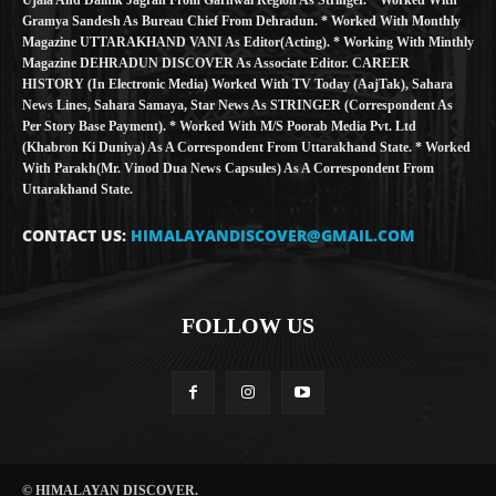
Gramya Sandesh As Bureau Chief From Dehradun. * Worked With Monthly
Magazine UTTARAKHAND VANI As Editor(Acting). * Working With Minthly
Magazine DEHRADUN DISCOVER As Associate Editor. CAREER
HISTORY (in Electronic Media) Worked With TV Today (AajTak), Sahara
News Lines, Sahara Samaya, Star News As STRINGER (Correspondent As
Per Story Base Payment). * Worked With M/S Poorab Media Pvt. Ltd
(Khabron Ki Duniya) As A Correspondent From Uttarakhand State. * Worked
With Parakh(Mr. Vinod Dua News Capsules) As A Correspondent From
Uttarakhand State.
CONTACT US:
HIMALAYANDISCOVER@GMAIL.COM
FOLLOW US
© HIMALAYAN DISCOVER.