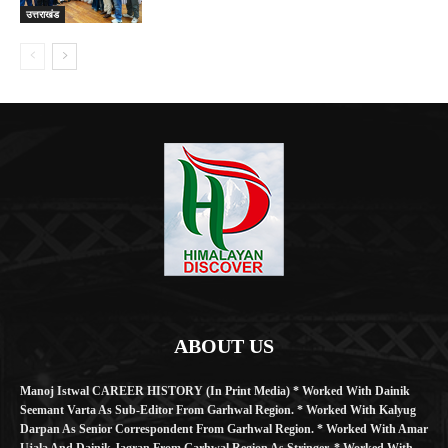
उत्तराखंड
ABOUT US
Manoj Istwal CAREER HISTORY (in Print Media) * Worked With Dainik
Seemant Varta As Sub-Editor From Garhwal Region. * Worked With Kalyug
Darpan As Senior Correspondent From Garhwal Region. * Worked With Amar
Ujala And Dainik Jagran From Garhwal Region As Stringer. * Worked With