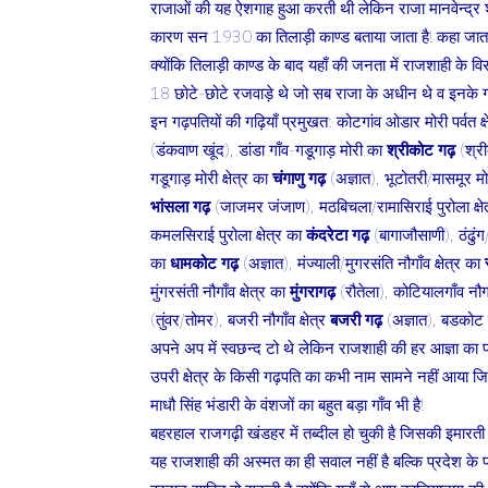
राजाओं की यह ऐशगाह हुआ करती थी लेकिन राजा मानवेन्द्र 
कारण सन 1930 का तिलाड़ी काण्ड बताया जाता है! कहा जाता
क्योंकि तिलाड़ी काण्ड के बाद यहाँ की जनता में राजशाही के विरुद
18 छोटे-छोटे रजवाड़े थे जो सब राजा के अधीन थे व इनके ग
इन गढ़पतियों की गढ़ियाँ प्रमुखत: कोटगांव ओडार मोरी पर्वत क्
(डंकवाण खूंद), डांडा गाँव-गडूगाड़ मोरी का
श्रीकोट गढ़
(श्री
गडूगाड़ मोरी क्षेत्र का
चंगाणु गढ़
(अज्ञात), भूटोतरी/मासमूर मोर
भांसला गढ़
(जाजमर जंजाण), मठबिचला/रामासिराई पुरोला क्षे
कमलसिराई पुरोला क्षेत्र का
कंदरेटा गढ़
(बागाजौसाणी), ठंढु
का
धामकोट गढ़
(अज्ञात), मंज्याली/मुगरसंति नौगाँव क्षेत्र का
मुंगरसंती नौगाँव क्षेत्र का
मुंगरागढ़
(रौतेला), कोटियालगाँव नौगाँ
(तुंवर/तोमर), बजरी नौगाँव क्षेत्र
बजरी गढ़
(अज्ञात), बडकोट नौ
अपने अप में स्वछन्द टो थे लेकिन राजशाही की हर आज्ञा का 
उपरी क्षेत्र के किसी गढ़पति का कभी नाम सामने नहीं आया जिन
माधौ सिंह भंडारी के वंशजों का बहुत बड़ा गाँव भी है!
बहरहाल राजगढ़ी खंडहर में तब्दील हो चुकी है जिसकी इमारती 
यह राजशाही की अस्मत का ही सवाल नहीं है बल्कि प्रदेश के प