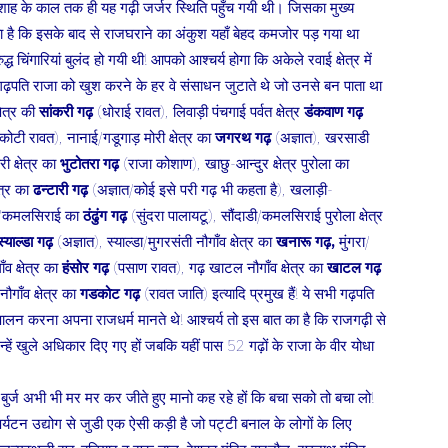
शाह के काल तक ही यह गढ़ी जर्जर स्थिति पहुँच गयी थी। जिसका मुख्य
 है कि इसके बाद से राजघराने का अंकुश यहाँ बेहद कमजोर पड़ गया था
्ध चिंगारियां बुलंद हो गयी थी! आपको आश्चर्य होगा कि अकेले रवाई क्षेत्र में
ढ़पति राजा को खुश करने के हर वे संसाधन जुटाते थे जो उनसे बन पाता था
षेत्र की
सांकरी गढ़
(धोराई रावत), लिवाड़ी पंचगाई पर्वत क्षेत्र
डंकवाण गढ़
कोटी रावत), नानाई/गडूगाड़ मोरी क्षेत्र का
जगरथ गढ़
(अज्ञात), खरसाडी
ी क्षेत्र का
भुटोतरा गढ़
(राजा कोशाण), खाछु-आन्दुर क्षेत्र पुरोला का
त्र का
ढन्टारी गढ़
(अज्ञात/कोई इसे परी गढ़ भी कहता है), खलाड़ी-
ंग/कमलसिराई का
ठंढुंग गढ़
(सुंदरा पालायटू), सौंदाडी/कमलसिराई पुरोला क्षेत्र
स्याल्डा गढ़
(अज्ञात), स्याल्डा/मुगरसंती नौगाँव क्षेत्र का
खनारू गढ़,
मुंगरा/
व क्षेत्र का
हंसोर गढ़
(पसाण रावत), गढ़ खाटल नौगाँव क्षेत्र का
खाटल गढ़
गाँव क्षेत्र का
गडकोट गढ़
(रावत जाति) इत्यादि प्रमुख हैं! ये सभी गढ़पति
पालन करना अपना राजधर्म मानते थे! आश्चर्य तो इस बात का है कि राजगढ़ी से
्हें खुले अधिकार दिए गए हों जबकि यहीं पास 52 गढ़ों के राजा के वीर योधा
बुर्ज अभी भी मर मर कर जीते हुए मानो कह रहे हों कि बचा सको तो बचा लो!
र्यटन उद्योग से जुडी एक ऐसी कड़ी है जो पट्टी बनाल के लोगों के लिए