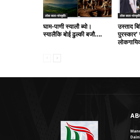
लोक कला-संस्कृति
लोक कला-संस्कृत
घाम-पाणी स्यालौ ब्यो।
उस्ताद बि
स्यालैकि बोई ढुल्की बजौ….
पुरस्कार’ 
लोकगायिका
AB
Mano
Dain