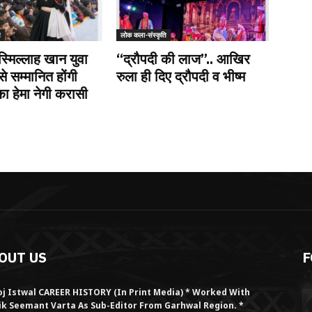
ि
लोक कला-संस्कृति
स्मिल्लाह खान युवा
“द्रौपदी की लाज”.. आखिर
से सम्मानित होंगी
रुला ही दिए द्रौपदी व भीष्म
 हेमा नेगी करासी
OUT US
F
j Istwal CAREER HISTORY (in Print Media) * Worked With
ik Seemant Varta As Sub-Editor From Garhwal Region. *