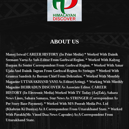
ABOUT US
Manoj Istwal CAREER HISTORY (in Print Media) * Worked With Dainik
Seemant Varta As Sub-Editor From Garhwal Region. * Worked With Kalyug
Darpan As Senior Correspondent From Garhwal Region. * Worked With Amar
Ujala And Dainik Jagran From Garhwal Region As Stringer. * Worked With
Gramya Sandesh As Bureau Chief From Dehradun. * Worked With Monthly
Magazine UTTARAKHAND VANI As Editor(Acting). * Working With Minthly
Magazine DEHRADUN DISCOVER As Associate Editor. CAREER
HISTORY (in Electronic Media) Worked With TV Today (AajTak), Sahara
News Lines, Sahara Samaya, Star News As STRINGER (Correspondent As
Per Story Base Payment). * Worked With M/S Poorab Media Pvt. Ltd
(Khabron Ki Duniya) As A Correspondent From Uttarakhand State. * Worked
With Parakh(Mr. Vinod Dua News Capsules) As A Correspondent From
Uttarakhand State.