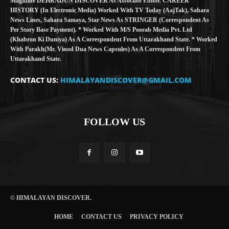
Magazine DEHRADUN DISCOVER As Associate Editor. CAREER
HISTORY (in Electronic Media) Worked With TV Today (AajTak), Sahara
News Lines, Sahara Samaya, Star News As STRINGER (Correspondent As
Per Story Base Payment). * Worked With M/S Poorab Media Pvt. Ltd
(Khabron Ki Duniya) As A Correspondent From Uttarakhand State. * Worked
With Parakh(Mr. Vinod Dua News Capsules) As A Correspondent From
Uttarakhand State.
CONTACT US:
HIMALAYANDISCOVER@GMAIL.COM
FOLLOW US
© HIMALAYAN DISCOVER.
HOME
CONTACT US
PRIVACY POLICY