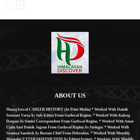
ABOUT US
Manoj Istwal CAREER HISTORY (in Print Media) * Worked With Dainik
Seemant Varta As Sub-Editor From Garhwal Region. * Worked With Kalyug
Darpan As Senior Correspondent From Garhwal Region. * Worked With Amar
Ujala And Dainik Jagran From Garhwal Region As Stringer. * Worked With
Gramya Sandesh As Bureau Chief From Dehradun. * Worked With Monthly
Magazine UTTARAKHAND VANI As Editor(Acting). * Working With Minthly