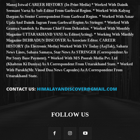
Manoj Istwal CAREER HISTORY (in Print Media) * Worked With Dainik
Seemant Varta As Sub-Editor From Garhwal Region. * Worked With Kalyug
Darpan As Senior Correspondent From Garhwal Region. * Worked With Amar
Ujala And Dainik Jagran From Garhwal Region As Stringer. * Worked With
Gramya Sandesh As Bureau Chief From Dehradun. * Worked With Monthly
Magazine UTTARAKHAND VANI As Editor(Acting). * Working With Minthly
Magazine DEHRADUN DISCOVER As Associate Editor. CAREER
HISTORY (in Electronic Media) Worked With TV Today (AajTak), Sahara
News Lines, Sahara Samaya, Star News As STRINGER (Correspondent As
Per Story Base Payment). * Worked With M/S Poorab Media Pvt. Ltd
(Khabron Ki Duniya) As A Correspondent From Uttarakhand State. * Worked
With Parakh(Mr. Vinod Dua News Capsules) As A Correspondent From
Uttarakhand State.
CONTACT US:
HIMALAYANDISCOVER@GMAIL.COM
FOLLOW US