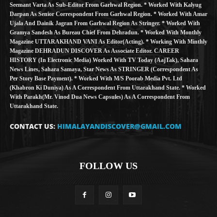
Seemant Varta As Sub-Editor From Garhwal Region. * Worked With Kalyug
Darpan As Senior Correspondent From Garhwal Region. * Worked With Amar
Ujala And Dainik Jagran From Garhwal Region As Stringer. * Worked With
Gramya Sandesh As Bureau Chief From Dehradun. * Worked With Monthly
Magazine UTTARAKHAND VANI As Editor(Acting). * Working With Minthly
Magazine DEHRADUN DISCOVER As Associate Editor. CAREER
HISTORY (in Electronic Media) Worked With TV Today (AajTak), Sahara
News Lines, Sahara Samaya, Star News As STRINGER (Correspondent As
Per Story Base Payment). * Worked With M/S Poorab Media Pvt. Ltd
(Khabron Ki Duniya) As A Correspondent From Uttarakhand State. * Worked
With Parakh(Mr. Vinod Dua News Capsules) As A Correspondent From
Uttarakhand State.
CONTACT US:
HIMALAYANDISCOVER@GMAIL.COM
FOLLOW US