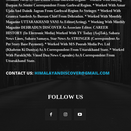
Darpan As Senior Correspondent From Garhwal Region. * Worked With Amar
Ujala And Dainik Jagran From Garhwal Region As Stringer. * Worked With
Gramya Sandesh As Bureau Chief From Dehradun. * Worked With Monthly
Magazine UTTARAKHAND VANI As Editor(Acting). * Working With Minthly
Magazine DEHRADUN DISCOVER As Associate Editor. CAREER
HISTORY (in Electronic Media) Worked With TV Today (AajTak), Sahara
News Lines, Sahara Samaya, Star News As STRINGER (Correspondent As
Per Story Base Payment). * Worked With M/S Poorab Media Pvt. Ltd
(Khabron Ki Duniya) As A Correspondent From Uttarakhand State. * Worked
With Parakh(Mr. Vinod Dua News Capsules) As A Correspondent From
Uttarakhand State.
CONTACT US:
HIMALAYANDISCOVER@GMAIL.COM
FOLLOW US