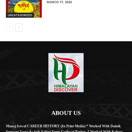
MARCH 17, 2026
UNCATEGORIZED
ABOUT US
Manoj Istwal CAREER HISTORY (in Print Media) * Worked With Dainik
Seemant Varta As Sub-Editor From Garhwal Region. * Worked With Kalyug