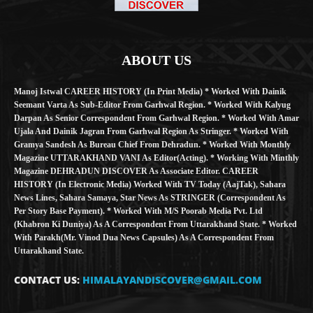
ABOUT US
Manoj Istwal CAREER HISTORY (in Print Media) * Worked With Dainik
Seemant Varta As Sub-Editor From Garhwal Region. * Worked With Kalyug
Darpan As Senior Correspondent From Garhwal Region. * Worked With Amar
Ujala And Dainik Jagran From Garhwal Region As Stringer. * Worked With
Gramya Sandesh As Bureau Chief From Dehradun. * Worked With Monthly
Magazine UTTARAKHAND VANI As Editor(Acting). * Working With Minthly
Magazine DEHRADUN DISCOVER As Associate Editor. CAREER
HISTORY (in Electronic Media) Worked With TV Today (AajTak), Sahara
News Lines, Sahara Samaya, Star News As STRINGER (Correspondent As
Per Story Base Payment). * Worked With M/S Poorab Media Pvt. Ltd
(Khabron Ki Duniya) As A Correspondent From Uttarakhand State. * Worked
With Parakh(Mr. Vinod Dua News Capsules) As A Correspondent From
Uttarakhand State.
CONTACT US:
HIMALAYANDISCOVER@GMAIL.COM