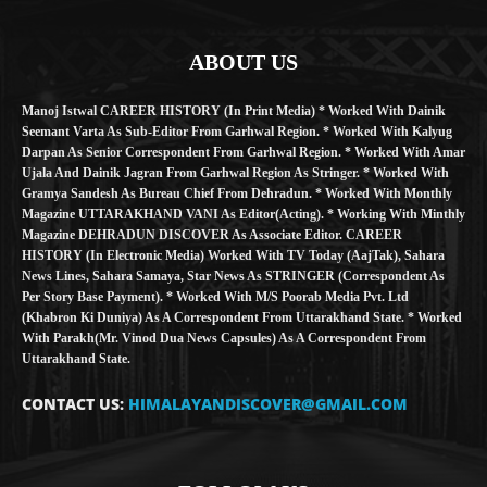
ABOUT US
Manoj Istwal CAREER HISTORY (in Print Media) * Worked With Dainik
Seemant Varta As Sub-Editor From Garhwal Region. * Worked With Kalyug
Darpan As Senior Correspondent From Garhwal Region. * Worked With Amar
Ujala And Dainik Jagran From Garhwal Region As Stringer. * Worked With
Gramya Sandesh As Bureau Chief From Dehradun. * Worked With Monthly
Magazine UTTARAKHAND VANI As Editor(Acting). * Working With Minthly
Magazine DEHRADUN DISCOVER As Associate Editor. CAREER
HISTORY (in Electronic Media) Worked With TV Today (AajTak), Sahara
News Lines, Sahara Samaya, Star News As STRINGER (Correspondent As
Per Story Base Payment). * Worked With M/S Poorab Media Pvt. Ltd
(Khabron Ki Duniya) As A Correspondent From Uttarakhand State. * Worked
With Parakh(Mr. Vinod Dua News Capsules) As A Correspondent From
Uttarakhand State.
CONTACT US:
HIMALAYANDISCOVER@GMAIL.COM