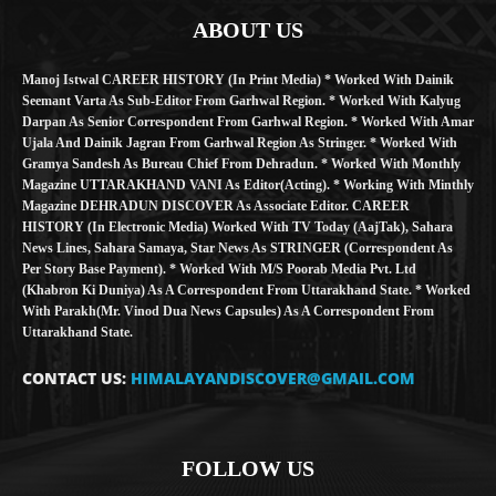
ABOUT US
Manoj Istwal CAREER HISTORY (in Print Media) * Worked With Dainik
Seemant Varta As Sub-Editor From Garhwal Region. * Worked With Kalyug
Darpan As Senior Correspondent From Garhwal Region. * Worked With Amar
Ujala And Dainik Jagran From Garhwal Region As Stringer. * Worked With
Gramya Sandesh As Bureau Chief From Dehradun. * Worked With Monthly
Magazine UTTARAKHAND VANI As Editor(Acting). * Working With Minthly
Magazine DEHRADUN DISCOVER As Associate Editor. CAREER
HISTORY (in Electronic Media) Worked With TV Today (AajTak), Sahara
News Lines, Sahara Samaya, Star News As STRINGER (Correspondent As
Per Story Base Payment). * Worked With M/S Poorab Media Pvt. Ltd
(Khabron Ki Duniya) As A Correspondent From Uttarakhand State. * Worked
With Parakh(Mr. Vinod Dua News Capsules) As A Correspondent From
Uttarakhand State.
CONTACT US:
HIMALAYANDISCOVER@GMAIL.COM
FOLLOW US