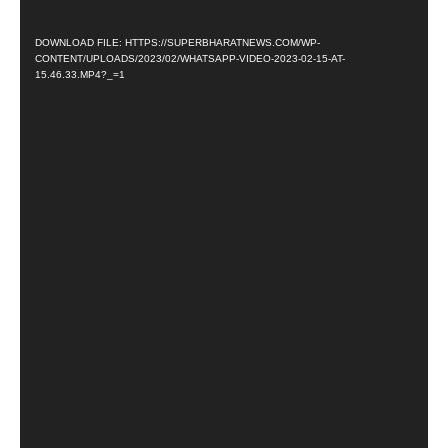
O
DOWNLOAD FILE: HTTPS://SUPERBHARATNEWS.COM/WP-
P
CONTENT/UPLOADS/2023/02/WHATSAPP-VIDEO-2023-02-15-AT-
L
15.46.33.MP4?_=1
A
Y
E
R