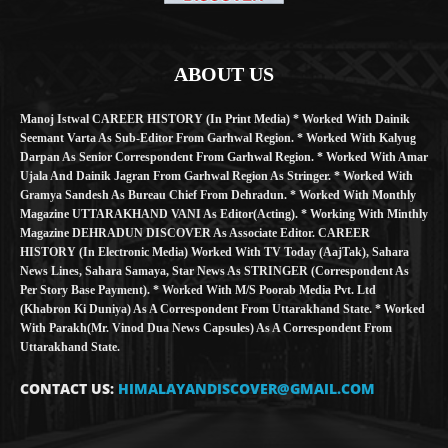
ABOUT US
Manoj Istwal CAREER HISTORY (in Print Media) * Worked With Dainik
Seemant Varta As Sub-Editor From Garhwal Region. * Worked With Kalyug
Darpan As Senior Correspondent From Garhwal Region. * Worked With Amar
Ujala And Dainik Jagran From Garhwal Region As Stringer. * Worked With
Gramya Sandesh As Bureau Chief From Dehradun. * Worked With Monthly
Magazine UTTARAKHAND VANI As Editor(Acting). * Working With Minthly
Magazine DEHRADUN DISCOVER As Associate Editor. CAREER
HISTORY (in Electronic Media) Worked With TV Today (AajTak), Sahara
News Lines, Sahara Samaya, Star News As STRINGER (Correspondent As
Per Story Base Payment). * Worked With M/S Poorab Media Pvt. Ltd
(Khabron Ki Duniya) As A Correspondent From Uttarakhand State. * Worked
With Parakh(Mr. Vinod Dua News Capsules) As A Correspondent From
Uttarakhand State.
CONTACT US:
HIMALAYANDISCOVER@GMAIL.COM