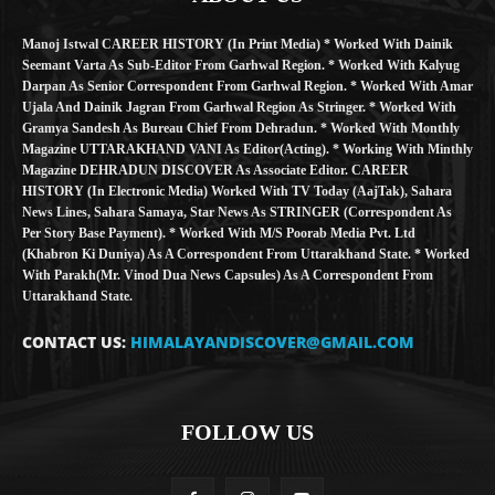
Manoj Istwal CAREER HISTORY (in Print Media) * Worked With Dainik
Seemant Varta As Sub-Editor From Garhwal Region. * Worked With Kalyug
Darpan As Senior Correspondent From Garhwal Region. * Worked With Amar
Ujala And Dainik Jagran From Garhwal Region As Stringer. * Worked With
Gramya Sandesh As Bureau Chief From Dehradun. * Worked With Monthly
Magazine UTTARAKHAND VANI As Editor(Acting). * Working With Minthly
Magazine DEHRADUN DISCOVER As Associate Editor. CAREER
HISTORY (in Electronic Media) Worked With TV Today (AajTak), Sahara
News Lines, Sahara Samaya, Star News As STRINGER (Correspondent As
Per Story Base Payment). * Worked With M/S Poorab Media Pvt. Ltd
(Khabron Ki Duniya) As A Correspondent From Uttarakhand State. * Worked
With Parakh(Mr. Vinod Dua News Capsules) As A Correspondent From
Uttarakhand State.
CONTACT US:
HIMALAYANDISCOVER@GMAIL.COM
FOLLOW US