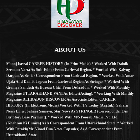
ABOUT US
Manoj Istwal CAREER HISTORY (in Print Media) * Worked With Dainik
Seemant Varta As Sub-Editor From Garhwal Region. * Worked With Kalyug
Darpan As Senior Correspondent From Garhwal Region. * Worked With Amar
Ujala And Dainik Jagran From Garhwal Region As Stringer. * Worked With
Gramya Sandesh As Bureau Chief From Dehradun. * Worked With Monthly
Magazine UTTARAKHAND VANI As Editor(Acting). * Working With Minthly
Magazine DEHRADUN DISCOVER As Associate Editor. CAREER
HISTORY (in Electronic Media) Worked With TV Today (AajTak), Sahara
News Lines, Sahara Samaya, Star News As STRINGER (Correspondent As
Per Story Base Payment). * Worked With M/S Poorab Media Pvt. Ltd
(Khabron Ki Duniya) As A Correspondent From Uttarakhand State. * Worked
With Parakh(Mr. Vinod Dua News Capsules) As A Correspondent From
Uttarakhand State.