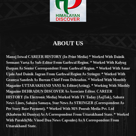
ABOUT US
Manoj Istwal CAREER HISTORY (in Print Media) * Worked With Dainik
Seemant Varta As Sub-Editor From Garhwal Region. * Worked With Kalyug
Darpan As Senior Correspondent From Garhwal Region. * Worked With Amar
Ujala And Dainik Jagran From Garhwal Region As Stringer. * Worked With
Gramya Sandesh As Bureau Chief From Dehradun. * Worked With Monthly
Magazine UTTARAKHAND VANI As Editor(Acting). * Working With Minthly
Magazine DEHRADUN DISCOVER As Associate Editor. CAREER
HISTORY (in Electronic Media) Worked With TV Today (AajTak), Sahara
News Lines, Sahara Samaya, Star News As STRINGER (Correspondent As
Per Story Base Payment). * Worked With M/S Poorab Media Pvt. Ltd
(Khabron Ki Duniya) As A Correspondent From Uttarakhand State. * Worked
With Parakh(Mr. Vinod Dua News Capsules) As A Correspondent From
Uttarakhand State.