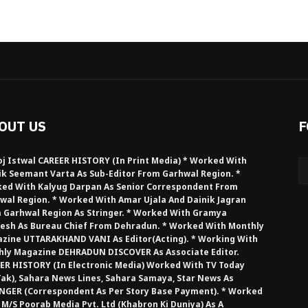
OUT US
F
j Istwal CAREER HISTORY (in Print Media) * Worked With
ik Seemant Varta As Sub-Editor From Garhwal Region. *
ed With Kalyug Darpan As Senior Correspondent From
wal Region. * Worked With Amar Ujala And Dainik Jagran
 Garhwal Region As Stringer. * Worked With Gramya
esh As Bureau Chief From Dehradun. * Worked With Monthly
zine UTTARAKHAND VANI As Editor(Acting). * Working With
hly Magazine DEHRADUN DISCOVER As Associate Editor.
ER HISTORY (in Electronic Media) Worked With TV Today
Tak), Sahara News Lines, Sahara Samaya, Star News As
NGER (Correspondent As Per Story Base Payment). * Worked
 M/S Poorab Media Pvt. Ltd (Khabron Ki Duniya) As A