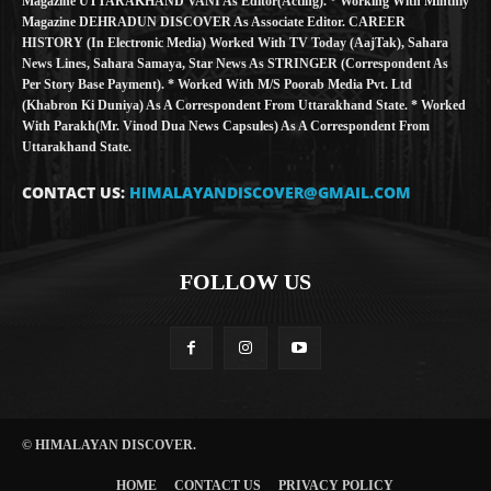
Magazine UTTARAKHAND VANI As Editor(Acting). * Working With Minthly
Magazine DEHRADUN DISCOVER As Associate Editor. CAREER
HISTORY (in Electronic Media) Worked With TV Today (AajTak), Sahara
News Lines, Sahara Samaya, Star News As STRINGER (Correspondent As
Per Story Base Payment). * Worked With M/S Poorab Media Pvt. Ltd
(Khabron Ki Duniya) As A Correspondent From Uttarakhand State. * Worked
With Parakh(Mr. Vinod Dua News Capsules) As A Correspondent From
Uttarakhand State.
CONTACT US:
HIMALAYANDISCOVER@GMAIL.COM
FOLLOW US
© HIMALAYAN DISCOVER.
HOME
CONTACT US
PRIVACY POLICY