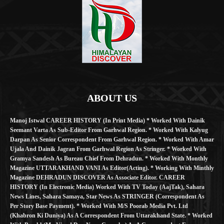
ABOUT US
Manoj Istwal CAREER HISTORY (in Print Media) * Worked With Dainik
Seemant Varta As Sub-Editor From Garhwal Region. * Worked With Kalyug
Darpan As Senior Correspondent From Garhwal Region. * Worked With Amar
Ujala And Dainik Jagran From Garhwal Region As Stringer. * Worked With
Gramya Sandesh As Bureau Chief From Dehradun. * Worked With Monthly
Magazine UTTARAKHAND VANI As Editor(Acting). * Working With Minthly
Magazine DEHRADUN DISCOVER As Associate Editor. CAREER
HISTORY (in Electronic Media) Worked With TV Today (AajTak), Sahara
News Lines, Sahara Samaya, Star News As STRINGER (Correspondent As
Per Story Base Payment). * Worked With M/S Poorab Media Pvt. Ltd
(Khabron Ki Duniya) As A Correspondent From Uttarakhand State. * Worked