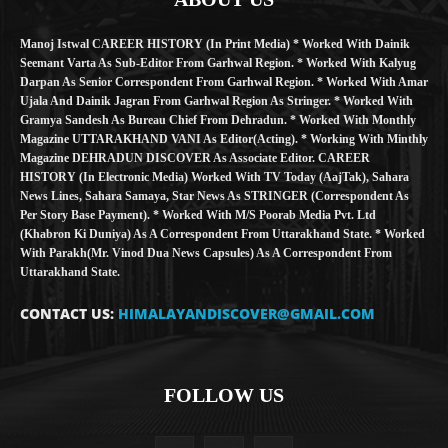
Manoj Istwal CAREER HISTORY (in Print Media) * Worked With Dainik
Seemant Varta As Sub-Editor From Garhwal Region. * Worked With Kalyug
Darpan As Senior Correspondent From Garhwal Region. * Worked With Amar
Ujala And Dainik Jagran From Garhwal Region As Stringer. * Worked With
Gramya Sandesh As Bureau Chief From Dehradun. * Worked With Monthly
Magazine UTTARAKHAND VANI As Editor(Acting). * Working With Minthly
Magazine DEHRADUN DISCOVER As Associate Editor. CAREER
HISTORY (in Electronic Media) Worked With TV Today (AajTak), Sahara
News Lines, Sahara Samaya, Star News As STRINGER (Correspondent As
Per Story Base Payment). * Worked With M/S Poorab Media Pvt. Ltd
(Khabron Ki Duniya) As A Correspondent From Uttarakhand State. * Worked
With Parakh(Mr. Vinod Dua News Capsules) As A Correspondent From
Uttarakhand State.
CONTACT US:
HIMALAYANDISCOVER@GMAIL.COM
FOLLOW US