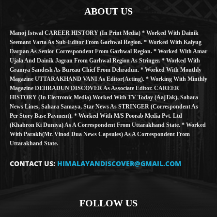
ABOUT US
Manoj Istwal CAREER HISTORY (in Print Media) * Worked With Dainik
Seemant Varta As Sub-Editor From Garhwal Region. * Worked With Kalyug
Darpan As Senior Correspondent From Garhwal Region. * Worked With Amar
Ujala And Dainik Jagran From Garhwal Region As Stringer. * Worked With
Gramya Sandesh As Bureau Chief From Dehradun. * Worked With Monthly
Magazine UTTARAKHAND VANI As Editor(Acting). * Working With Minthly
Magazine DEHRADUN DISCOVER As Associate Editor. CAREER
HISTORY (in Electronic Media) Worked With TV Today (AajTak), Sahara
News Lines, Sahara Samaya, Star News As STRINGER (Correspondent As
Per Story Base Payment). * Worked With M/S Poorab Media Pvt. Ltd
(Khabron Ki Duniya) As A Correspondent From Uttarakhand State. * Worked
With Parakh(Mr. Vinod Dua News Capsules) As A Correspondent From
Uttarakhand State.
CONTACT US:
HIMALAYANDISCOVER@GMAIL.COM
FOLLOW US