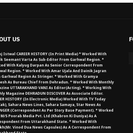
OUT US
F
j Istwal CAREER HISTORY (in Print Media) * Worked With
ik Seemant Varta As Sub-Editor From Garhwal Region. *
ed With Kalyug Darpan As Senior Correspondent From
wal Region. * Worked With Amar Ujala And Dainik Jagran
 Garhwal Region As Stringer. * Worked With Gramya
esh As Bureau Chief From Dehradun. * Worked With Monthly
zine UTTARAKHAND VANI As Editor(Acting). * Working With
hly Magazine DEHRADUN DISCOVER As Associate Editor.
ER HISTORY (in Electronic Media) Worked With TV Today
Tak), Sahara News Lines, Sahara Samaya, Star News As
NGER (Correspondent As Per Story Base Payment). * Worked
 M/S Poorab Media Pvt. Ltd (Khabron Ki Duniya) As A
espondent From Uttarakhand State. * Worked With
kh(Mr. Vinod Dua News Capsules) As A Correspondent From
rakhand State.