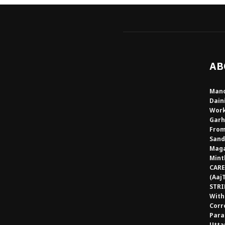
AB
Mano
Dain
Work
Garh
From
Sand
Maga
Mint
CARE
(Aaj
STRI
With
Corr
Para
Utta