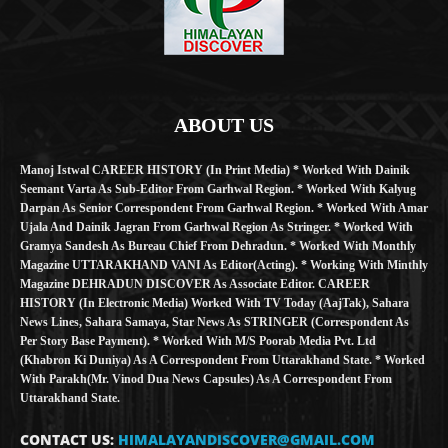
ABOUT US
Manoj Istwal CAREER HISTORY (in Print Media) * Worked With Dainik
Seemant Varta As Sub-Editor From Garhwal Region. * Worked With Kalyug
Darpan As Senior Correspondent From Garhwal Region. * Worked With Amar
Ujala And Dainik Jagran From Garhwal Region As Stringer. * Worked With
Gramya Sandesh As Bureau Chief From Dehradun. * Worked With Monthly
Magazine UTTARAKHAND VANI As Editor(Acting). * Working With Minthly
Magazine DEHRADUN DISCOVER As Associate Editor. CAREER
HISTORY (in Electronic Media) Worked With TV Today (AajTak), Sahara
News Lines, Sahara Samaya, Star News As STRINGER (Correspondent As
Per Story Base Payment). * Worked With M/S Poorab Media Pvt. Ltd
(Khabron Ki Duniya) As A Correspondent From Uttarakhand State. * Worked
With Parakh(Mr. Vinod Dua News Capsules) As A Correspondent From
Uttarakhand State.
CONTACT US:
HIMALAYANDISCOVER@GMAIL.COM