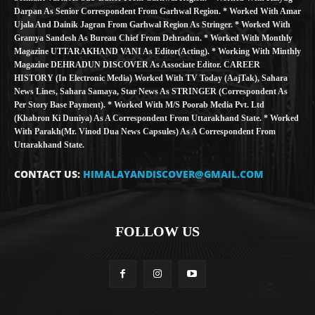
Darpan As Senior Correspondent From Garhwal Region. * Worked With Amar
Ujala And Dainik Jagran From Garhwal Region As Stringer. * Worked With
Gramya Sandesh As Bureau Chief From Dehradun. * Worked With Monthly
Magazine UTTARAKHAND VANI As Editor(Acting). * Working With Minthly
Magazine DEHRADUN DISCOVER As Associate Editor. CAREER
HISTORY (in Electronic Media) Worked With TV Today (AajTak), Sahara
News Lines, Sahara Samaya, Star News As STRINGER (Correspondent As
Per Story Base Payment). * Worked With M/S Poorab Media Pvt. Ltd
(Khabron Ki Duniya) As A Correspondent From Uttarakhand State. * Worked
With Parakh(Mr. Vinod Dua News Capsules) As A Correspondent From
Uttarakhand State.
CONTACT US:
HIMALAYANDISCOVER@GMAIL.COM
FOLLOW US