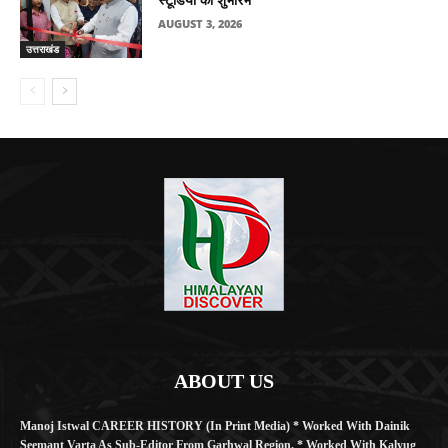
स्टूडियो का शुभारंभ
AUGUST 3, 2026
उत्तराखंड
ABOUT US
Manoj Istwal CAREER HISTORY (in Print Media) * Worked With Dainik
Seemant Varta As Sub-Editor From Garhwal Region. * Worked With Kalyug