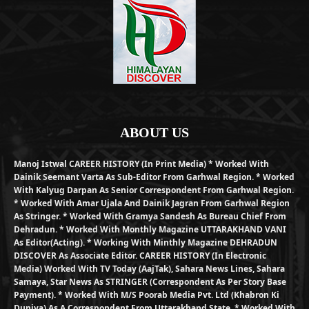
ABOUT US
Manoj Istwal CAREER HISTORY (in Print Media) * Worked With
Dainik Seemant Varta As Sub-Editor From Garhwal Region. * Worked
With Kalyug Darpan As Senior Correspondent From Garhwal Region.
* Worked With Amar Ujala And Dainik Jagran From Garhwal Region
As Stringer. * Worked With Gramya Sandesh As Bureau Chief From
Dehradun. * Worked With Monthly Magazine UTTARAKHAND VANI
As Editor(Acting). * Working With Minthly Magazine DEHRADUN
DISCOVER As Associate Editor. CAREER HISTORY (in Electronic
Media) Worked With TV Today (AajTak), Sahara News Lines, Sahara
Samaya, Star News As STRINGER (Correspondent As Per Story Base
Payment). * Worked With M/S Poorab Media Pvt. Ltd (Khabron Ki
Duniya) As A Correspondent From Uttarakhand State. * Worked With