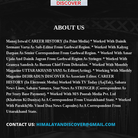
ABOUT US
Manoj Istwal CAREER HISTORY (in Print Media) * Worked With Dainik
Seemant Varta As Sub-Editor From Garhwal Region. * Worked With Kalyug
Darpan As Senior Correspondent From Garhwal Region. * Worked With Amar
Ujala And Dainik Jagran From Garhwal Region As Stringer. * Worked With
Gramya Sandesh As Bureau Chief From Dehradun. * Worked With Monthly
Magazine UTTARAKHAND VANI As Editor(Acting). * Working With Minthly
Magazine DEHRADUN DISCOVER As Associate Editor. CAREER
HISTORY (in Electronic Media) Worked With TV Today (AajTak), Sahara
News Lines, Sahara Samaya, Star News As STRINGER (Correspondent As
Per Story Base Payment). * Worked With M/S Poorab Media Pvt. Ltd
(Khabron Ki Duniya) As A Correspondent From Uttarakhand State. * Worked
With Parakh(Mr. Vinod Dua News Capsules) As A Correspondent From
Uttarakhand State.
CONTACT US:
HIMALAYANDISCOVER@GMAIL.COM