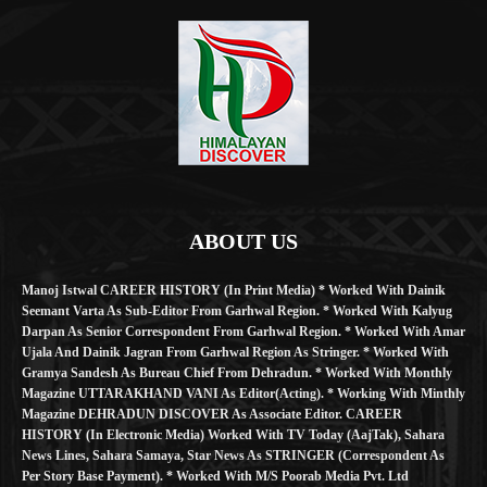
ABOUT US
Manoj Istwal CAREER HISTORY (in Print Media) * Worked With Dainik
Seemant Varta As Sub-Editor From Garhwal Region. * Worked With Kalyug
Darpan As Senior Correspondent From Garhwal Region. * Worked With Amar
Ujala And Dainik Jagran From Garhwal Region As Stringer. * Worked With
Gramya Sandesh As Bureau Chief From Dehradun. * Worked With Monthly
Magazine UTTARAKHAND VANI As Editor(Acting). * Working With Minthly
Magazine DEHRADUN DISCOVER As Associate Editor. CAREER
HISTORY (in Electronic Media) Worked With TV Today (AajTak), Sahara
News Lines, Sahara Samaya, Star News As STRINGER (Correspondent As
Per Story Base Payment). * Worked With M/S Poorab Media Pvt. Ltd