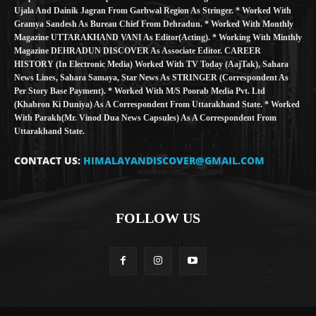
Ujala And Dainik Jagran From Garhwal Region As Stringer. * Worked With
Gramya Sandesh As Bureau Chief From Dehradun. * Worked With Monthly
Magazine UTTARAKHAND VANI As Editor(Acting). * Working With Minthly
Magazine DEHRADUN DISCOVER As Associate Editor. CAREER
HISTORY (in Electronic Media) Worked With TV Today (AajTak), Sahara
News Lines, Sahara Samaya, Star News As STRINGER (Correspondent As
Per Story Base Payment). * Worked With M/S Poorab Media Pvt. Ltd
(Khabron Ki Duniya) As A Correspondent From Uttarakhand State. * Worked
With Parakh(Mr. Vinod Dua News Capsules) As A Correspondent From
Uttarakhand State.
CONTACT US:
HIMALAYANDISCOVER@GMAIL.COM
FOLLOW US