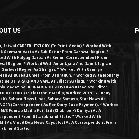
OUT US
F
j Istwal CAREER HISTORY (in Print Media) * Worked With
ik Seemant Varta As Sub-Editor From Garhwal Region. *
ed With Kalyug Darpan As Senior Correspondent From
wal Region. * Worked With Amar Ujala And Dainik Jagran
 Garhwal Region As Stringer. * Worked With Gramya
esh As Bureau Chief From Dehradun. * Worked With Monthly
zine UTTARAKHAND VANI As Editor(Acting). * Working With
hly Magazine DEHRADUN DISCOVER As Associate Editor.
ER HISTORY (in Electronic Media) Worked With TV Today
Tak), Sahara News Lines, Sahara Samaya, Star News As
NGER (Correspondent As Per Story Base Payment). * Worked
 M/S Poorab Media Pvt. Ltd (Khabron Ki Duniya) As A
espondent From Uttarakhand State. * Worked With
kh(Mr. Vinod Dua News Capsules) As A Correspondent From
rakhand State.