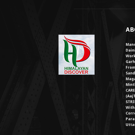
AB
Mano
Dain
Work
Garh
From
Sand
Maga
Mint
CARE
(Aaj
STRI
With
Corr
Para
Utta