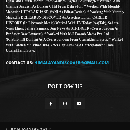
Ujala And Dainik Jagran From Garhwal Region As Stringer. * Worked With
Gramya Sandesh As Bureau Chief From Dehradun. * Worked With Monthly
Magazine UTTARAKHAND VANI As Editor(Acting). * Working With Minthly
Magazine DEHRADUN DISCOVER As Associate Editor. CAREER
HISTORY (in Electronic Media) Worked With TV Today (AajTak), Sahara
News Lines, Sahara Samaya, Star News As STRINGER (Correspondent As
Per Story Base Payment). * Worked With M/S Poorab Media Pvt. Ltd
(Khabron Ki Duniya) As A Correspondent From Uttarakhand State. * Worked
With Parakh(Mr. Vinod Dua News Capsules) As A Correspondent From
Uttarakhand State.
CONTACT US:
HIMALAYANDISCOVER@GMAIL.COM
FOLLOW US
© HIMALAYAN DISCOVER.